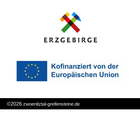
©2026
zwoenitztal-greifensteine.de