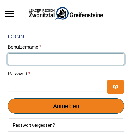
Mobile Menu Toggle
LOGIN
Benutzername
*
Passwort
*
Passwor
Anmelden
Passwort vergessen?