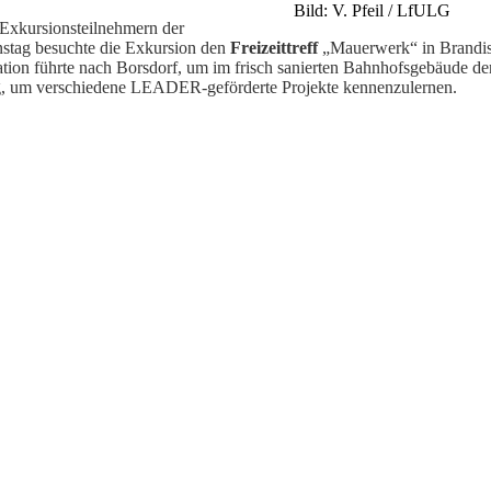
Bild: V. Pfeil / LfULG
 Exkursionsteilnehmern der
nstag besuchte die Exkursion den
Freizeittreff
„Mauerwerk“ in Brandis.
ation führte nach Borsdorf, um im frisch sanierten Bahnhofsgebäude d
g, um verschiedene LEADER-geförderte Projekte kennenzulernen.