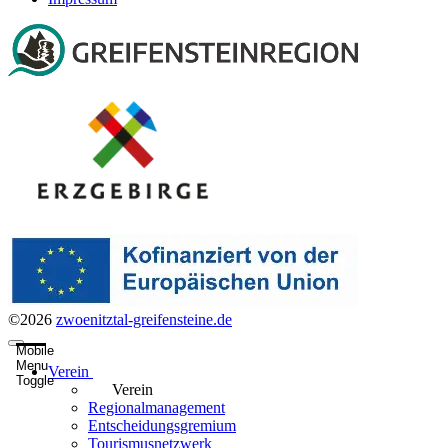
©2026
zwoenitztal-greifensteine.de
Mobile
Menu
Verein
Toggle
Verein
Regionalmanagement
Entscheidungsgremium
Tourismusnetzwerk