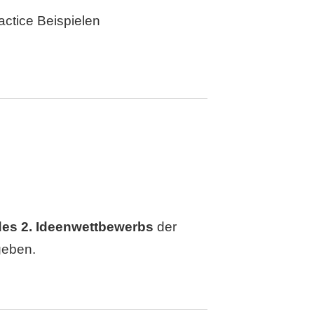
ctice Beispielen
es 2. Ideenwettbewerbs
der
geben.