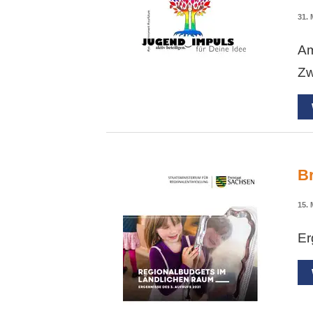
31. 
Am
Zw
B
15. 
Er