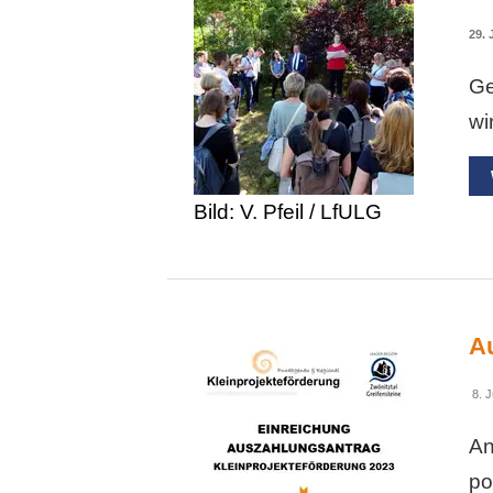
29. 
Ge
wi
Bild: V. Pfeil / LfULG
A
8. J
An
po