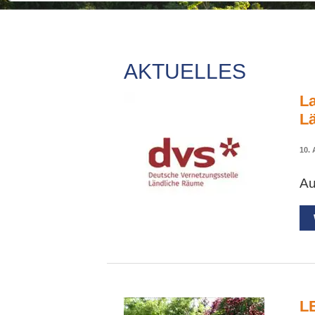
AKTUELLES
La
L
10.
Au
L