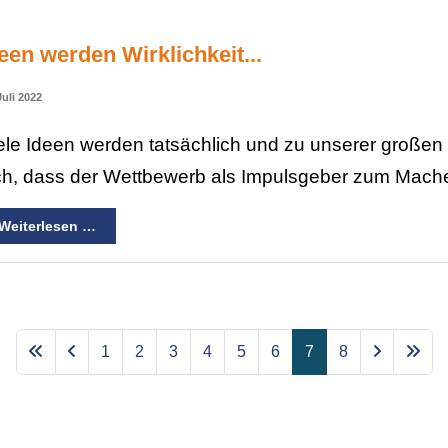
een werden Wirklichkeit...
Juli 2022
ele Ideen werden tatsächlich und zu unserer großen
ch, dass der Wettbewerb als Impulsgeber zum Mache
Weiterlesen …
1
2
3
4
5
6
7
8