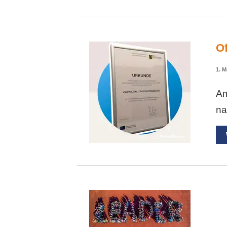
Of
1. M
Am
na