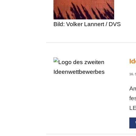
Bild: Volker Lannert / DVS
Id
16.
A
fe
LE