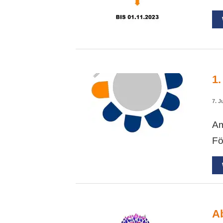
1
7. J
Am
Fö
A